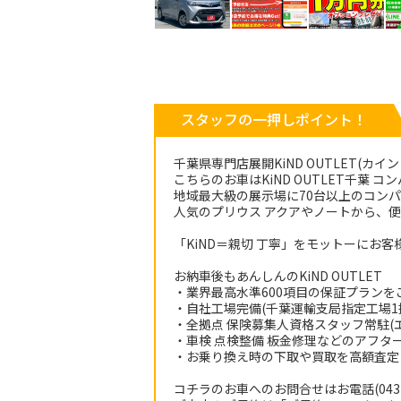
スタッフの一押しポイント！
千葉県専門店展開KiND OUTLET(カイ
こちらのお車はKiND OUTLET千葉
地域最大級の展示場に70台以上のコン
人気のプリウス アクアやノートから、
「KiND＝親切 丁寧」をモットーにお
お納車後もあんしんのKiND OUTLET
・業界最高水準600項目の保証プランを
・自社工場完備(千葉運輸支局指定工場1拠
・全拠点 保険募集人資格スタッフ常駐(エ
・車検 点検整備 板金修理などのアフタ
・お乗り換え時の下取や買取を高額査定
コチラのお車へのお問合せはお電話(043-