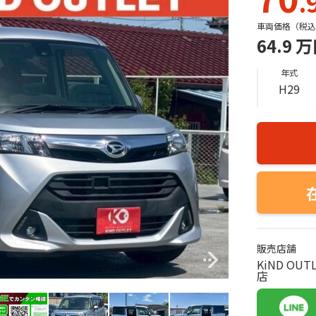
.
車両価格（税込
64.9
万
年式
H29
販売店舗
KiND O
店