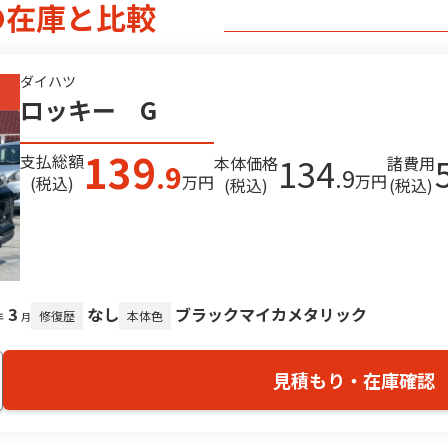
の在庫と比較
ダイハツ
ロッキー G
139
134
支払総額
本体価格
諸費用
.9
.9
万円
万円
(税込)
(税込)
(税込)
3
なし
ブラックマイカメタリック
修復歴
本体色
年
月
見積もり・在庫確認