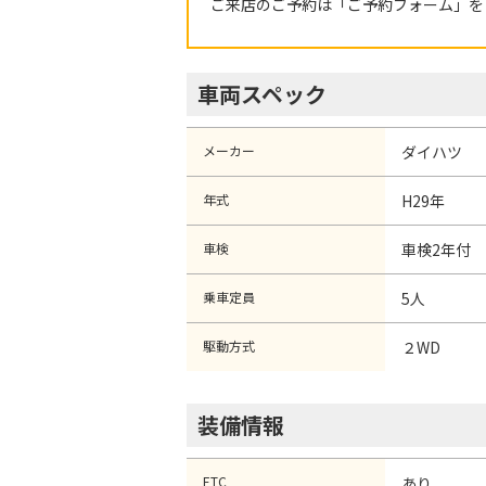
ご来店のご予約は「ご予約フォーム」を
車両スペック
メーカー
ダイハツ
年式
H29年
車検
車検2年付
乗車定員
5人
駆動方式
２WD
装備情報
ETC
あり