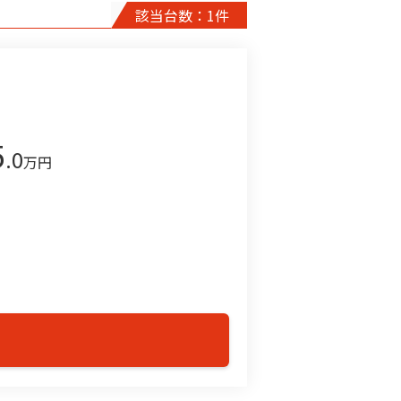
該当台数：1件
5
.0
万円