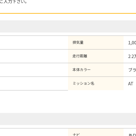
ご入力下さい。
排気量
1,0
走行距離
2.
本体カラー
ブ
ミッション名
AT
ナビ
あ