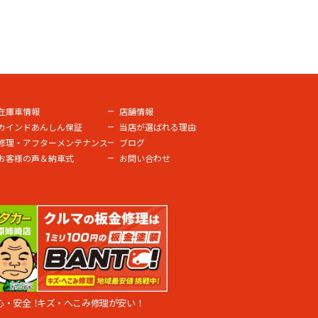
在庫車情報
店舗情報
カインドあんしん保証
当店が選ばれる理由
修理・アフターメンテナンス
ブログ
お客様の声＆納車式
お問い合わせ
心・安全！
キズ・へこみ修理が安い！