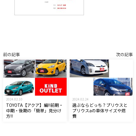
前の記事
次の記事
2024.02.10
2024.02.24
TOYOTA【アクア】編!!前期・
選ぶならどっち？プリウスと
中期・後期の「簡単」見分け
プリウスaの車体サイズや燃
方!!
費