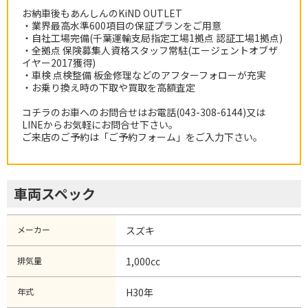
お納車後もあんしんのKiND OUTLET
・業界最高水準600項目の保証プランをご用意
・自社工場完備(千葉運輸支局指定工場1拠点 認証工場1拠点)
・全拠点 保険募集人資格スタッフ常駐(エージェントオブザ
イヤー2017獲得)
・車検 点検整備 板金修理などのアフターフォローが充実
・お乗り換え時の下取や買取を高額査定
コチラのお車へのお問合せはお電話(043-308-6144)又は
LINEからお気軽にお問合せ下さい。
ご来店のご予約は「ご予約フォーム」をご入力下さい。
車両スペック
メーカー
スズキ
排気量
1,000cc
年式
H30年