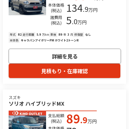
134
本体価格
.9
万円
(税込)
5
諸費用
.0
万円
(税込)
年式
R2
走行距離
5.9
万km
車検
R9
年
3
月
修復歴
なし
本体色
キャラバンアイボリーPM ホワイト2トーンR
詳細を見る
見積もり・在庫確認
スズキ
ソリオ ハイブリッドMX
89
支払総額
.9
万円
(税込)
本体価格