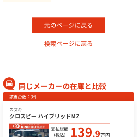
元のページに戻る
検索ページに戻る
同じメーカーの在庫と比較
該当台数：3件
スズキ
クロスビー ハイブリッドMZ
139
支払総額
.9
万円
(税込)