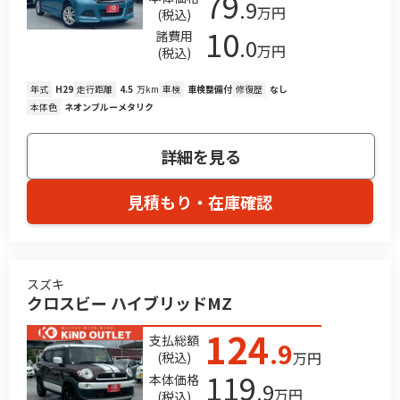
79
.9
万円
(税込)
10
諸費用
.0
万円
(税込)
年式
H29
走行距離
4.5
万km
車検
車検整備付
修復歴
なし
本体色
ネオンブルーメタリク
詳細を見る
見積もり・在庫確認
スズキ
クロスビー ハイブリッドMZ
124
支払総額
.9
万円
(税込)
119
本体価格
.9
万円
(税込)