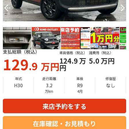
支払総額（税込）
車両価格（税込）
諸費用（税込）
129
124.9
万
5.0
万円
.9
万円
円
年式
走行距離
車検
修復歴
H30
3.2
R9
なし
万km
4月
来店予約をする
在庫確認・お見積もり