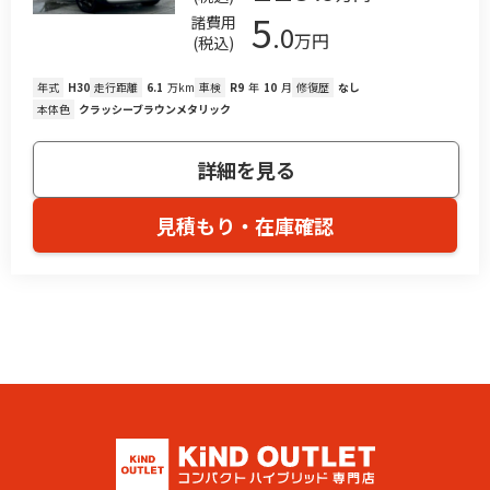
5
諸費用
.0
万円
(税込)
年式
H30
走行距離
6.1
万km
車検
R9
年
10
月
修復歴
なし
本体色
クラッシーブラウンメタリック
詳細を見る
見積もり・在庫確認