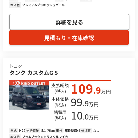
本体色
プレミアムブラキッシュパール
詳細を見る
見積もり・在庫確認
トヨタ
タンク カスタムG S
109
支払総額
.9
万円
(税込)
99
本体価格
.9
万円
(税込)
10
諸費用
.0
万円
(税込)
年式
H29
走行距離
5.1
万km
車検
車検整備付
修復歴
なし
本体色
プラムブラウンクリスタルマイカ