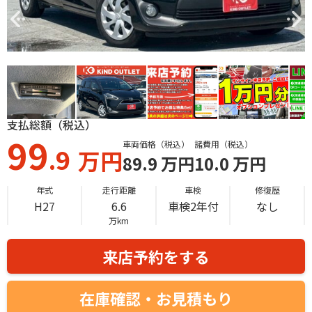
支払総額（税込）
99
車両価格（税込）
諸費用（税込）
.9
万円
89.9
万円
10.0
万円
年式
走行距離
車検
修復歴
H27
6.6
車検2年付
なし
万km
来店予約をする
在庫確認・お見積もり