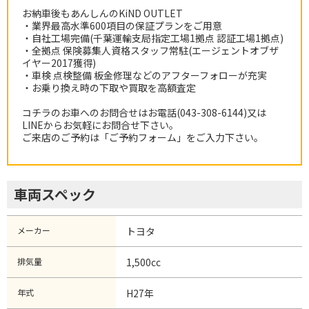
お納車後もあんしんのKiND OUTLET
・業界最高水準600項目の保証プランをご用意
・自社工場完備(千葉運輸支局指定工場1拠点 認証工場1拠点)
・全拠点 保険募集人資格スタッフ常駐(エージェントオブザ
イヤー2017獲得)
・車検 点検整備 板金修理などのアフターフォローが充実
・お乗り換え時の下取や買取を高額査定
コチラのお車へのお問合せはお電話(043-308-6144)又は
LINEからお気軽にお問合せ下さい。
ご来店のご予約は「ご予約フォーム」をご入力下さい。
車両スペック
メーカー
トヨタ
排気量
1,500cc
年式
H27年