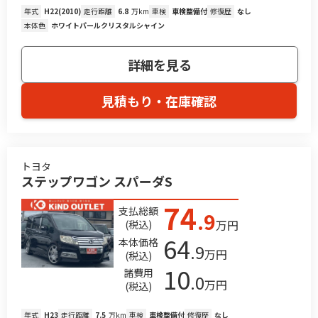
年式
H22(2010)
走行距離
6.8
万km
車検
車検整備付
修復歴
なし
本体色
ホワイトパールクリスタルシャイン
詳細を見る
見積もり・在庫確認
トヨタ
ステップワゴン スパーダS
74
支払総額
.9
万円
(税込)
64
本体価格
.9
万円
(税込)
10
諸費用
.0
万円
(税込)
年式
H23
走行距離
7.5
万km
車検
車検整備付
修復歴
なし