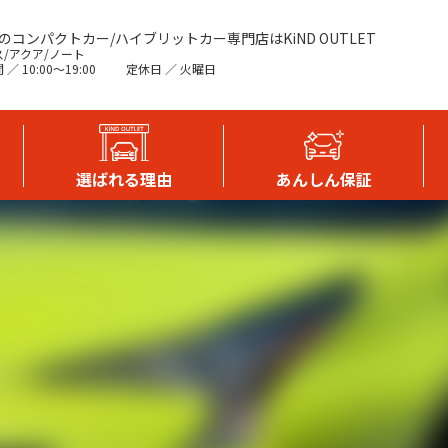
のコンパクトカー/ハイブリットカー専門店はKiND OUTLET
/アクア/ノート
／ 10:00〜19:00
定休日 ／ 火曜日
選ばれる理由
あんしん保証