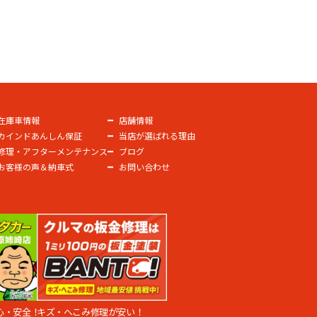
在庫車情報
店舗情報
カインドあんしん保証
当店が選ばれる理由
修理・アフターメンテナンス
ブログ
お客様の声＆納車式
お問い合わせ
心・安全！
キズ・へこみ修理が安い！